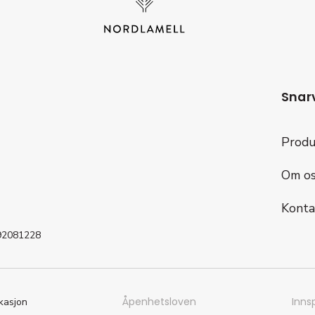
Snar
Produ
Om os
Konta
992081228
Åpenhetsloven
Innsp
kasjon