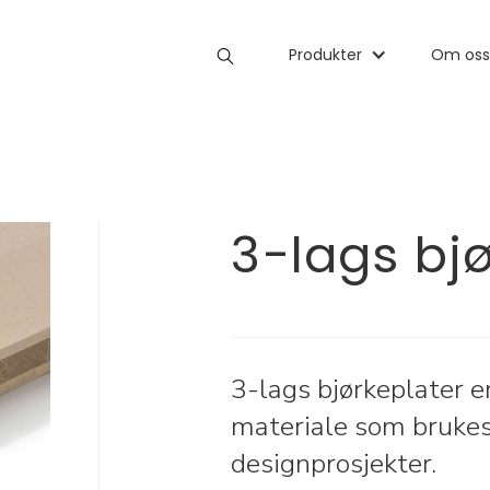
0
Shop
Man
Produkter
Woman
Om oss
Ac
3-lags bjø
3-lags bjørkeplater e
materiale som brukes
designprosjekter.