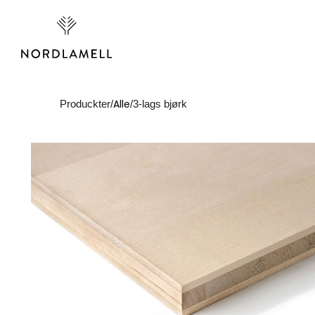
klær
Alle
Produckter
/
/
3-lags bjørk