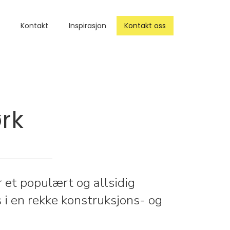
cessories
Kontakt
About
Inspirasjon
Blog
Kontakt oss
Contact
rk
r et populært og allsidig
 i en rekke konstruksjons- og