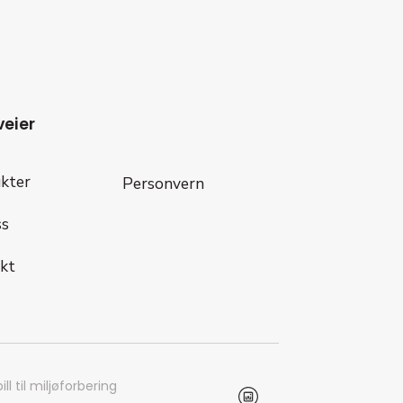
veier
kter
Personvern
s
kt
ill til miljøforbering