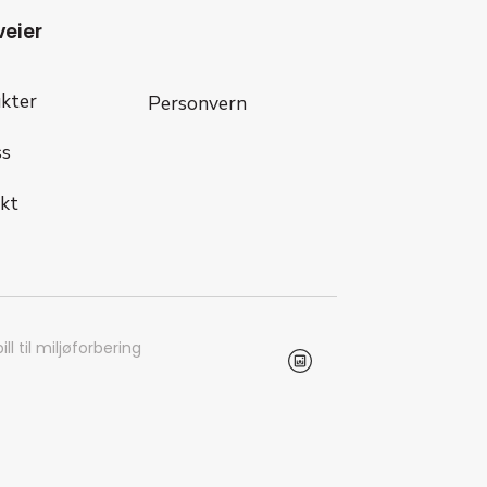
veier
kter
Personvern
s
kt
ill til miljøforbering