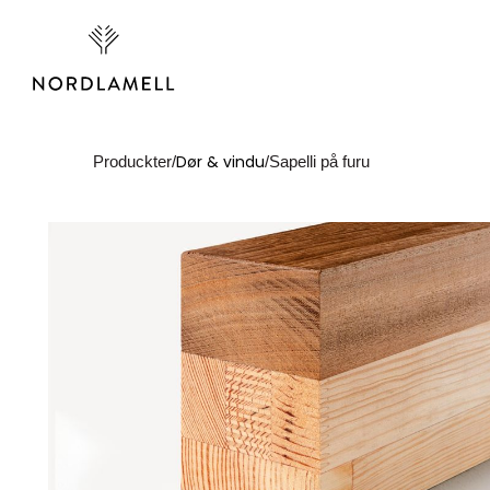
klær
Dør & vindu
Produckter
/
/
Sapelli på furu