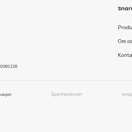
Snar
Produ
Om os
Konta
992081228
Åpenhetsloven
Innsp
kasjon