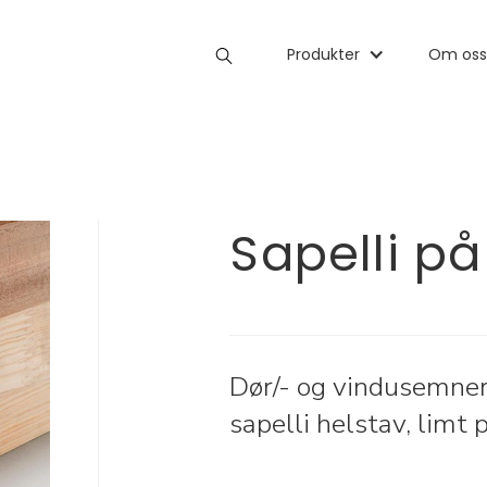
0
Shop
Man
Produkter
Woman
Om oss
Ac
Sapelli på
Dør/- og vindusemne
sapelli helstav, limt 