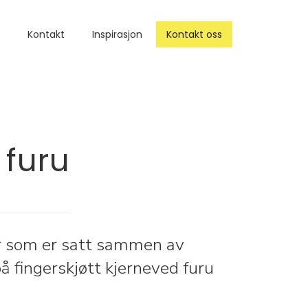
cessories
Kontakt
About
Inspirasjon
Blog
Kontakt oss
Contact
 furu
r som er satt sammen av
på fingerskjøtt kjerneved furu